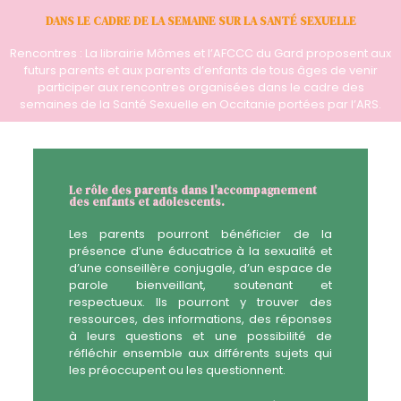
DANS LE CADRE DE LA SEMAINE SUR LA SANTÉ SEXUELLE
Rencontres : La librairie Mômes et l’AFCCC du Gard proposent aux
futurs parents et aux parents d’enfants de tous âges de venir
participer aux rencontres organisées dans le cadre des
semaines de la Santé Sexuelle en Occitanie portées par l’ARS.
Le rôle des parents dans l'accompagnement
des enfants et adolescents.
Les parents pourront bénéficier de la
présence d’une éducatrice à la sexualité et
d’une conseillère conjugale, d’un espace de
parole bienveillant, soutenant et
respectueux. Ils pourront y trouver des
ressources, des informations, des réponses
à leurs questions et une possibilité de
réfléchir ensemble aux différents sujets qui
les préoccupent ou les questionnent.